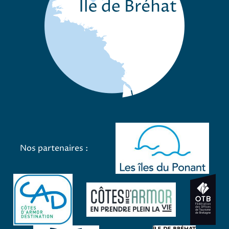
les î
Nos partenaires :
CAD
OT
Côtes-d'Arm