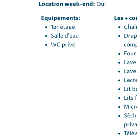
Location week-end:
Oui
Equipements:
Les + co
1er étage
Chaîn
Salle d'eau
Draps
WC privé
comp
Four
Lave 
Lave 
Lect
Lit b
Lits 
Micr
Sèch
priva
Télév