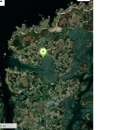
−
0 m