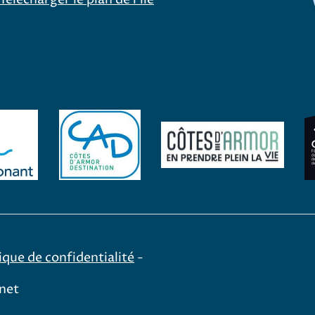
Facebook Office de tourisme Bréhat
Instagram Office de touris
CAD
les îles du Ponant
Côte
Administration
ique de confidentialité
-
rnet