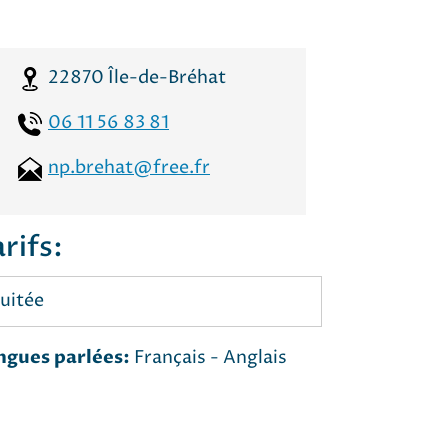
22870
Île-de-Bréhat
06 11 56 83 81
np.brehat@free.fr
rifs:
uitée
ngues parlées:
Français - Anglais