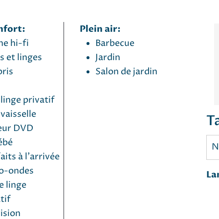
nfort:
Plein air:
e hi-fi
Barbecue
 et linges
Jardin
ris
Salon de jardin
linge privatif
vaisselle
Ta
eur DVD
ébé
N
faits à l'arrivée
o-ondes
La
e linge
tif
ision